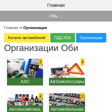
Главная
Обь ...
Главная
➙
Организации
Каталог автомобилей
ПДД 2026
Организации
Организации Оби
3
4
АЗС
Автоаксессуары
4
2
Автокосметика,
Автомобильная